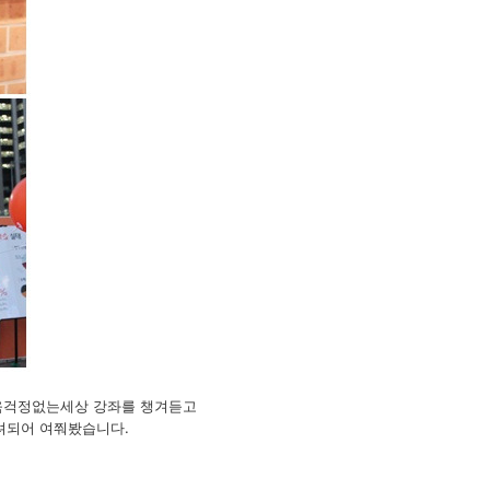
교육걱정없는세상 강좌를 챙겨듣고
려되어 여쭤봤습니다.