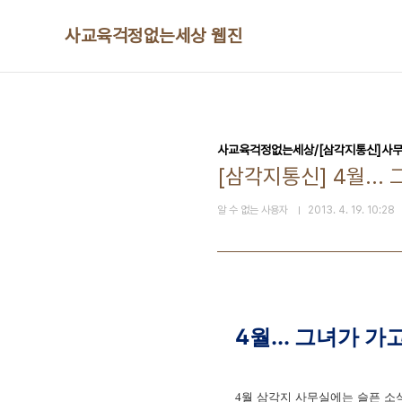
본문 바로가기
사교육걱정없는세상 웹진
사교육걱정없는세상/[삼각지통신]사
[삼각지통신] 4월...
알 수 없는 사용자
2013. 4. 19. 10:28
4월... 그녀가 가
월 삼각지 사무실에는 슬픈 소
4